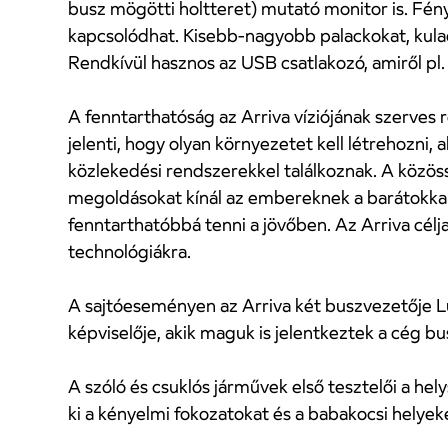
busz mögötti holtteret) mutató monitor is. Fény-
kapcsolódhat. Kisebb-nagyobb palackokat, kulacso
Rendkívül hasznos az USB csatlakozó, amiről pl. a
A fenntarthatóság az Arriva víziójának szerves ré
jelenti, hogy olyan környezetet kell létrehozni
közlekedési rendszerekkel találkoznak. A közös
megoldásokat kínál az embereknek a barátokkal,
fenntarthatóbbá tenni a jövőben. Az Arriva célja
technológiákra.
A sajtóeseményen az Arriva két buszvezetője L
képviselője, akik maguk is jelentkeztek a cég 
A szóló és csuklós járművek első tesztelői a hel
ki a kényelmi fokozatokat és a babakocsi helye