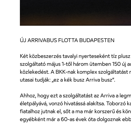
ÚJ ARRIVABUS FLOTTA BUDAPESTEN
Két közbeszerzés tavalyi nyerteseként tíz plu
szolgáltató május 1-től három ütemben 150 új a
közlekedést. A BKK-nak komplex szolgáltatást n
utasai tudják: „ez a kék busz Arriva busz”.
Ahhoz, hogy ezt a szolgáltatást az Arriva a leg
életpályává, vonzó hivatássá alakítsa. Toborzó
fiatalhoz jutnak el, sőt a ma már korszerű és kö
egyébként már a 60-as évek óta dolgoznak eb