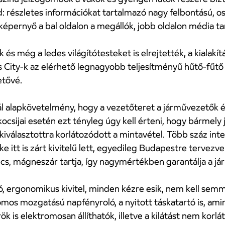
d: részletes információkat tartalmazó nagy felbontású, o
 a képernyő a bal oldalon a megállók, jobb oldalon média 
ek és még a ledes világítótesteket is elrejtették, a kia
’s City-k az elérhető legnagyobb teljesítményű hűtő-fűtő 
etővé.
ál alapkövetelmény, hogy a vezetőteret a járművezetők és
j kocsijai esetén ezt tényleg úgy kell érteni, hogy bárm
kiválasztottra korlátozódott a mintavétel. Több száz in
 itt is zárt kivitelű lett, egyedileg Budapestre tervezve 
lincs, mágneszár tartja, így nagymértékben garantálja a 
ó, ergonomikus kivitel, minden kézre esik, nem kell sem
ktromos mozgatású napfényroló, a nyitott táskatartó is,
ök is elektromosan állíthatók, illetve a kilátást nem korlá