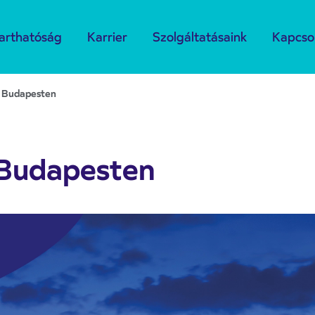
arthatóság
Karrier
Szolgáltatásaink
Kapcso
a Budapesten
a Budapesten