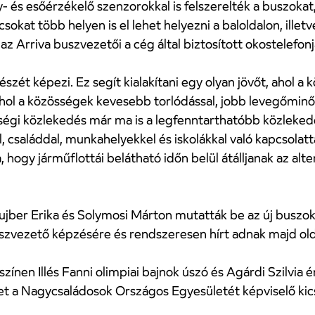
 és esőérzékelő szenzorokkal is felszerelték a buszokat, 
kat több helyen is el lehet helyezni a baloldalon, illetv
z Arriva buszvezetői a cég által biztosított okostelefonja
szét képezi. Ez segít kialakítani egy olyan jövőt, ahol a
, ahol a közösségek kevesebb torlódással, jobb levegőmi
ségi közlekedés már ma is a legfenntarthatóbb közleked
 családdal, munkahelyekkel és iskolákkal való kapcsolat
, hogy járműflottái belátható időn belül átálljanak az a
ujber Erika és Solymosi Márton mutatták be az új buszok
buszvezető képzésére és rendszeresen hírt adnak majd old
yszínen Illés Fanni olimpiai bajnok úszó és Agárdi Szilvia
ket a Nagycsaládosok Országos Egyesületét képviselő kic