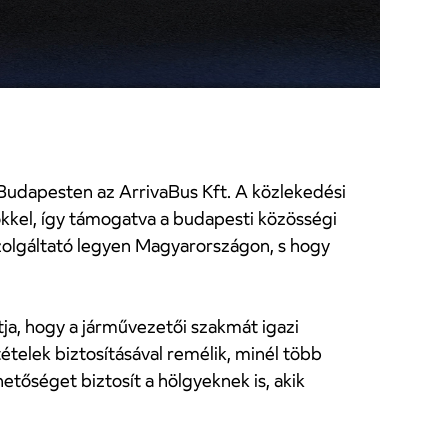
Budapesten az ArrivaBus Kft. A közlekedési
őkkel, így támogatva a budapesti közösségi
szolgáltató legyen Magyarországon, s hogy
tja, hogy a járművezetői szakmát igazi
telek biztosításával remélik, minél több
hetőséget biztosít a hölgyeknek is, akik