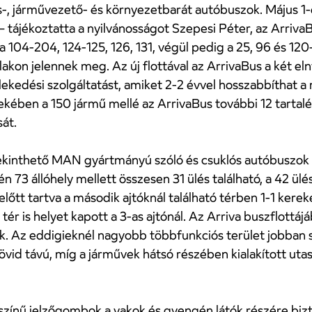
s-, járművezető- és környezetbarát autóbuszok. Május 1-é
– tájékoztatta a nyilvánosságot Szepesi Péter, az ArrivaB
a 104-204, 124-125, 126, 131, végül pedig a 25, 96 és 120
kon jelennek meg. Az új flottával az ArrivaBus a két elny
lekedési szolgáltatást, amiket 2-2 évvel hosszabbíthat
ekében a 150 jármű mellé az ArrivaBus további 12 tartalé
sát.
tekinthető MAN gyártmányú szóló és csuklós autóbuszok 
én 73 állóhely mellett összesen 31 ülés található, a 42 ülé
őtt tartva a második ajtóknál található térben 1-1 kereke
tér is helyet kapott a 3-as ajtónál. Az Arriva buszflottáj
 Az eddigieknél nagyobb többfunkciós terület jobban sz
övid távú, míg a járművek hátsó részében kialakított uta
tt színű jelzőgombok a vakok és gyengén látók részére biz