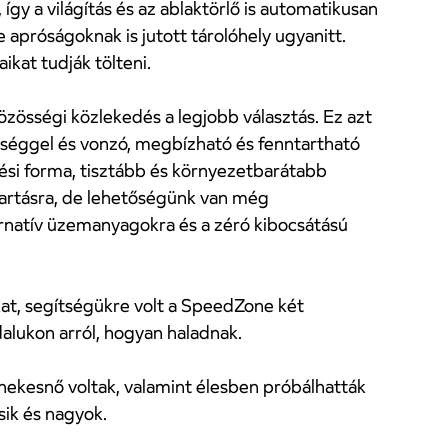
így a világítás és az ablaktörlő is automatikusan
e apróságoknak is jutott tárolóhely ugyanitt.
ikat tudják tölteni.
 közösségi közlekedés a legjobb választás. Ez azt
nőséggel és vonzó, megbízható és fenntartható
ési forma, tisztább és környezetbarátabb
tartásra, de lehetőségünk van még
lternatív üzemanyagokra és a zéró kibocsátású
at, segítségükre volt a SpeedZone két
alukon arról, hogyan haladnak.
 énekesnő voltak, valamint élesben próbálhatták
sik és nagyok.