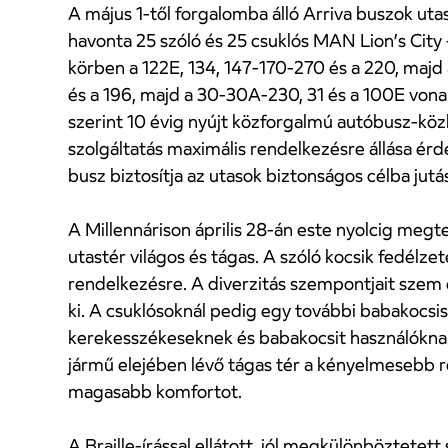
A május 1-től forgalomba álló Arriva buszok uta
havonta 25 szóló és 25 csuklós MAN Lion’s City 
körben a 122E, 134, 147-170-270 és a 220, majd 
és a 196, majd a 30-30A-230, 31 és a 100E vonala
szerint 10 évig nyújt közforgalmú autóbusz-köz
szolgáltatás maximális rendelkezésre állása érd
busz biztosítja az utasok biztonságos célba jutá
A Millennárison április 28-án este nyolcig meg
utastér világos és tágas. A szóló kocsik fedélzet
rendelkezésre. A diverzitás szempontjait szem el
ki. A csuklósoknál pedig egy további babakocsis 
kerekesszékeseknek és babakocsit használóknak.
jármű elejében lévő tágas tér a kényelmesebb r
magasabb komfortot.
A Braille-írással ellátott, jól megkülönböztete