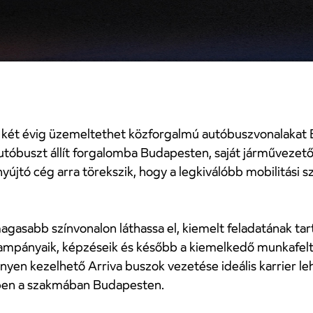
sz két évig üzemeltethet közforgalmú autóbuszvonalakat 
utóbuszt állít forgalomba Budapesten, saját járművezet
yújtó cég arra törekszik, hogy a legkiválóbb mobilitási 
magasabb színvonalon láthassa el, kiemelt feladatának tar
 kampányaik, képzéseik és később a kiemelkedő munkafelté
nnyen kezelhető Arriva buszok vezetése ideális karrier le
ben a szakmában Budapesten.