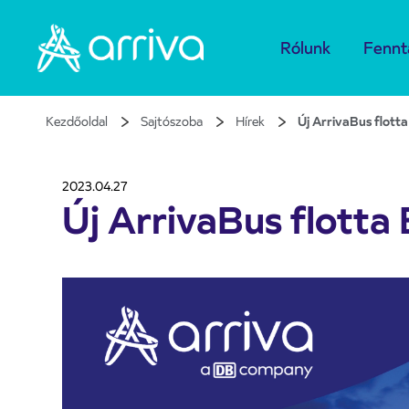
Rólunk
Fennt
Kezdőoldal
Sajtószoba
Hírek
Új ArrivaBus flott
2023.04.27
Új ArrivaBus flott