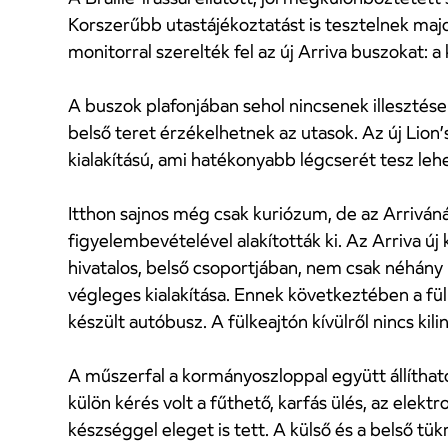
Korszerűbb utastájékoztatást is tesztelnek maj
monitorral szerelték fel az új Arriva buszokat:
A buszok plafonjában sehol nincsenek illesztés
belső teret érzékelhetnek az utasok. Az új Lion
kialakítású, ami hatékonyabb légcserét tesz leh
Itthon sajnos még csak kuriózum, de az Arriván
figyelembevételével alakították ki. Az Arriva ú
hivatalos, belső csoportjában, nem csak néhány 
végleges kialakítása. Ennek következtében a fülke
készült autóbusz. A fülkeajtón kívülről nincs ki
A műszerfal a kormányoszloppal együtt állíthat
külön kérés volt a fűthető, karfás ülés, az ele
készséggel eleget is tett. A külső és a belső tükr