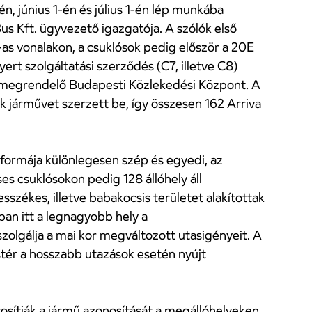
n, június 1-én és július 1-én lép munkába
us Kft. ügyvezető igazgatója. A szólók első
-as vonalakon, a csuklósok pedig először a 20E
ert szolgáltatási szerződés (C7, illetve C8)
 a megrendelő Budapesti Közlekedési Központ. A
k járművet szerzett be, így összesen 162 Arriva
formája különlegesen szép és egyedi, az
ses csuklósokon pedig 128 állóhely áll
sszékes, illetve babakocsis területet alakítottak
ában itt a legnagyobb hely a
olgálja a mai kor megváltozott utasigényeit. A
stér a hosszabb utazások esetén nyújt
tosítják a jármű azonosítását a megállóhelyeken.