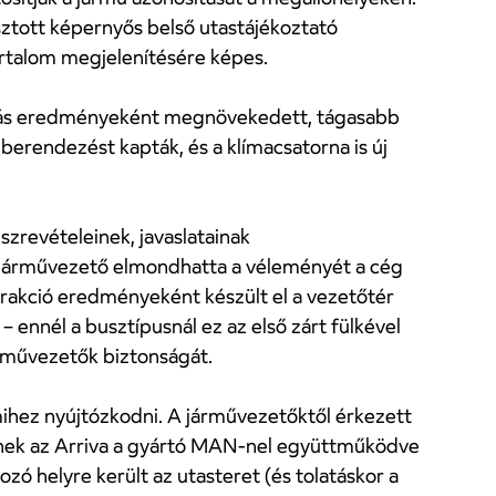
sztott képernyős belső utastájékoztató
tartalom megjelenítésére képes.
lakítás eredményeként megnövekedett, tágasabb
berendezést kapták, és a klímacsatorna is új
zrevételeinek, javaslatainak
ely járművezető elmondhatta a véleményét a cég
terakció eredményeként készült el a vezetőtér
– ennél a busztípusnál ez az első zárt fülkével
járművezetők biztonságát.
mihez nyújtózkodni. A járművezetőktől érkezett
 aminek az Arriva a gyártó MAN-nel együttműködve
tozó helyre került az utasteret (és tolatáskor a