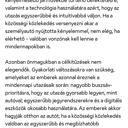
kényelmesebb járművekbe történő befektetésre,
valamint a technológia használatára azért, hogy az
utazás egyszerűbbé és intuitívabbá váljon. Ha a
közösségi közlekedés versenyezni akar a
személyautó nyújtotta kényelemmel, nem elég, ha
elérhető – valóban vonzónak kell lennie a
mindennapokban is.
Azonban önmagukban a célkitűzések nem
elegendők. Gyakorlati változásokra van szükség,
amelyeket az emberek azonnal éreznek a
mindennapi utazásaik során: nagyobb buszsáv-
prioritásra, hogy az utazás gyorsabb legyen, mint
autóval; egyszerűbb jegyrendszerekre és a digitális
eszközök okosabb használatára. Az emberek akkor
hagyják otthon az autót, ha a közösségi közlekedés
valóban az egyszerűbb és megbízhatóbb