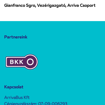
Gianfranco Sgro, Vezérigazgató, Arriva Csoport
Partnereink
Kapcsolat
ArrivaBus Kft
Cégjegyzékszám: 07-09-006293