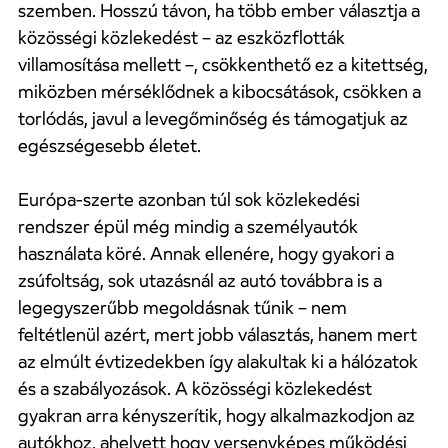
szemben. Hosszú távon, ha több ember választja a
közösségi közlekedést – az eszközflották
villamosítása mellett –, csökkenthető ez a kitettség,
miközben mérséklődnek a kibocsátások, csökken a
torlódás, javul a levegőminőség és támogatjuk az
egészségesebb életet.
Európa-szerte azonban túl sok közlekedési
rendszer épül még mindig a személyautók
használata köré. Annak ellenére, hogy gyakori a
zsúfoltság, sok utazásnál az autó továbbra is a
legegyszerűbb megoldásnak tűnik – nem
feltétlenül azért, mert jobb választás, hanem mert
az elmúlt évtizedekben így alakultak ki a hálózatok
és a szabályozások. A közösségi közlekedést
gyakran arra kényszerítik, hogy alkalmazkodjon az
autókhoz, ahelyett hogy versenyképes működési