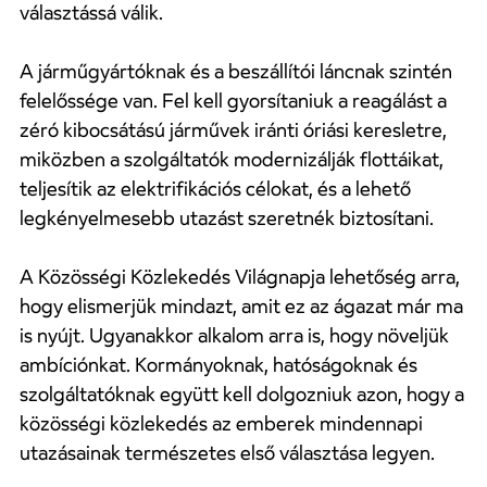
választássá válik.
A járműgyártóknak és a beszállítói láncnak szintén
felelőssége van. Fel kell gyorsítaniuk a reagálást a
zéró kibocsátású járművek iránti óriási keresletre,
miközben a szolgáltatók modernizálják flottáikat,
teljesítik az elektrifikációs célokat, és a lehető
legkényelmesebb utazást szeretnék biztosítani.
A Közösségi Közlekedés Világnapja lehetőség arra,
hogy elismerjük mindazt, amit ez az ágazat már ma
is nyújt. Ugyanakkor alkalom arra is, hogy növeljük
ambíciónkat. Kormányoknak, hatóságoknak és
szolgáltatóknak együtt kell dolgozniuk azon, hogy a
közösségi közlekedés az emberek mindennapi
utazásainak természetes első választása legyen.