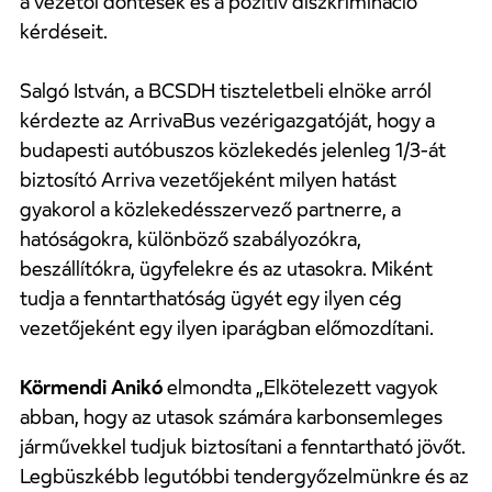
a vezetői döntések és a pozitív diszkrimináció
kérdéseit.
Salgó István, a BCSDH tiszteletbeli elnöke arról
kérdezte az ArrivaBus vezérigazgatóját, hogy a
budapesti autóbuszos közlekedés jelenleg 1/3-át
biztosító Arriva vezetőjeként milyen hatást
gyakorol a közlekedésszervező partnerre, a
hatóságokra, különböző szabályozókra,
beszállítókra, ügyfelekre és az utasokra. Miként
tudja a fenntarthatóság ügyét egy ilyen cég
vezetőjeként egy ilyen iparágban előmozdítani.
Körmendi Anikó
elmondta „Elkötelezett vagyok
abban, hogy az utasok számára karbonsemleges
járművekkel tudjuk biztosítani a fenntartható jövőt.
Legbüszkébb legutóbbi tendergyőzelmünkre és az