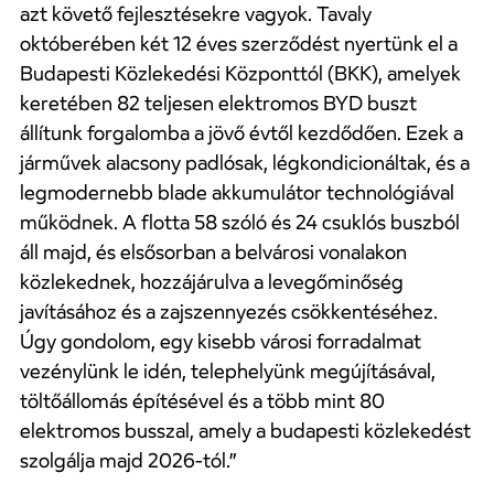
azt követő fejlesztésekre vagyok. Tavaly
októberében két 12 éves szerződést nyertünk el a
Budapesti Közlekedési Központtól (BKK), amelyek
keretében 82 teljesen elektromos BYD buszt
állítunk forgalomba a jövő évtől kezdődően. Ezek a
járművek alacsony padlósak, légkondicionáltak, és a
legmodernebb blade akkumulátor technológiával
működnek. A flotta 58 szóló és 24 csuklós buszból
áll majd, és elsősorban a belvárosi vonalakon
közlekednek, hozzájárulva a levegőminőség
javításához és a zajszennyezés csökkentéséhez.
Úgy gondolom, egy kisebb városi forradalmat
vezénylünk le idén, telephelyünk megújításával,
töltőállomás építésével és a több mint 80
elektromos busszal, amely a budapesti közlekedést
szolgálja majd 2026-tól.”